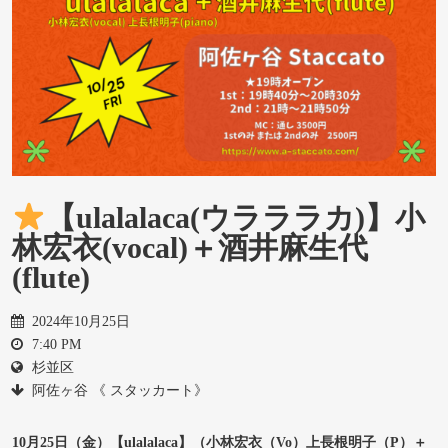
【ulalalaca(ウラララカ)】小
林宏衣(vocal)＋酒井麻生代
(flute)
2024年10月25日
7:40 PM
杉並区
阿佐ヶ谷 《 スタッカート》
10月25日（金）【ulalalaca】（小林宏衣（Vo）上長根明子（P）＋