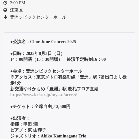
2:00 PM
江東区
豊洲シビックセンターホール
●公演名：Chor June Concert 2025
●日時：2025年8月3日（日）

14：00開演（13：30開場）　終演予定時刻16：00
●会場：豊洲シビックセンターホール

※アクセス：東京メトロ有楽町線「豊洲」駅 7番出口より徒
歩1分

https://www.kcf.or.jp/toyosu/access/
●チケット：全席自由／2,500円

●出演者：

指揮：甲田 潤

ピアノ：東 由輝子

ジャズトリオ：Akiko Kaminagane Trio
