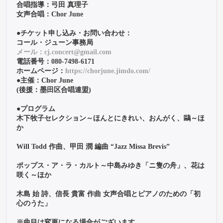
合唱指導：弓田 真理子

女声合唱：Chor June

●チケット申し込み・お問い合わせ：

メール：cj.concert@gmail.com
電話番号：080-7498-6171

ホームページ：
https://chorjune.jimdo.com/
●主催：Chor June

(後援：墨田区合唱連盟)

●プログラム

木下牧子セレクション～ほんとにきれい、おんがく、鷗～ほ
か

Will Todd 作曲、甲田 潤 編曲 “Jazz Missa Brevis”

ポップス・ア・ラ・カルト～中島みゆき「ニ隻の舟」、花は
咲く～ほか

木島 始 詩、信長 貴富 作曲 女声合唱とピアノのための「初
心のうた」

※曲目は変更になる場合がございます。
