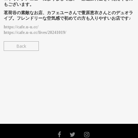
もございます。
茗荷谷の素敵なお店、カフェユーさんで萱原恵衣さんとのデュオラ
イブ。フレンドリーな空気感で初めての方も入りやすいお店です♪
https://cafe.u-u.cc/
https://cafe.u-u.cc/lives/20241019/
Back