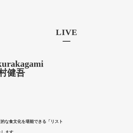
LIVE
kurakagami
~】中村健吾
質的な食文化を堪能できる「リスト
たします。