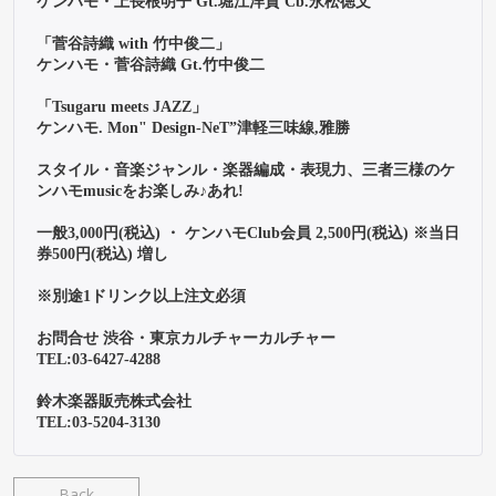
ケンハモ・上長根明子 Gt.堀江洋賀 Cb.永松徳文

「菅谷詩織 with 竹中俊二」

ケンハモ・菅谷詩織 Gt.竹中俊二

「Tsugaru meets JAZZ」

ケンハモ. Mon" Design-NeT”津軽三味線,雅勝

スタイル・音楽ジャンル・楽器編成・表現力、三者三様のケ
ンハモmusicをお楽しみ♪あれ!

一般3,000円(税込) ・ ケンハモClub会員 2,500円(税込) ※当日
券500円(税込) 増し

※別途1ドリンク以上注文必須

お問合せ 渋谷・東京カルチャーカルチャー

TEL:03-6427-4288

鈴木楽器販売株式会社

Back