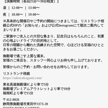
【演奏時間（各回25分〜30分程度）】
昼 ｜ 12:00〜 ｜ 13:00〜
夜 ｜ 18:00〜 ｜ 19:00〜
※具体的な開催日やご予約の開始につきましては、リストランテ桜
鏡公式HPの「お知らせ」および公式Instagramにて順次ご案内して
まいります。
ご家族やご友人との大切な集まり、記念日はもちろんのこと、初夏
の心地よいドライブの目的地として。
日常の喧騒から離れた洗練された空間で、心ほどける至福のひとと
きをお過ごしください。
御殿場で過ごす上質な週末。
皆様のご来店を、スタッフ一同心よりお待ち申し上げております。
皆様からのご予約・お問い合わせをお待ちしております。
リストランテ桜鏡
https://sakurakagami.com/
東名高速御殿場ICより車で3分
御殿場プレミアムアウトレットより車で10分
箱根町より車で15分
〒
412-0026
静岡県御殿場市東田中
3373-20