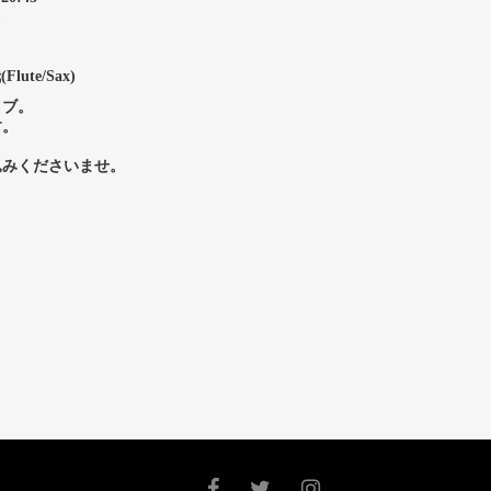
)
lute/Sax)
イブ。
す。
込みくださいませ。