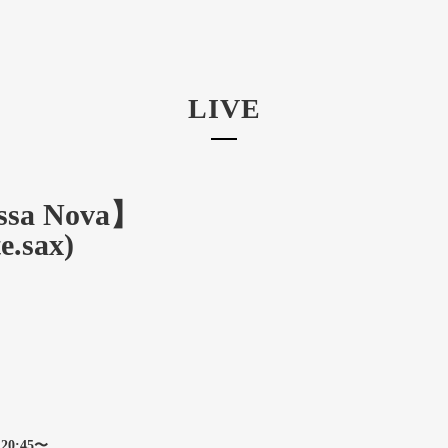
LIVE
sa Nova】
.sax)
 20:45〜