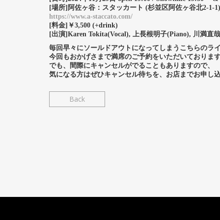
[場所]阿佐ヶ谷：スタッカート (杉並区阿佐ヶ谷北2-1-1
https://www.a-staccato.com/
[料金]￥3,500 (+drink)
[出演]Karen Tokita(Vocal), 上長根明子(Piano), 川満直哉(F
毎回早々にソールドアウトになってしまうこちらのラ
今回もおかげさまで満席のご予約をいただいておりま
でも、間際にキャンセルがでることもありますので、
気になる方はぜひキャンセル待ちを、お店までお申し
Back