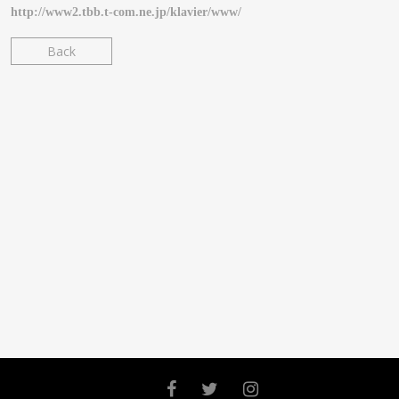
http://www2.tbb.t-com.ne.jp/klavier/www/
Back