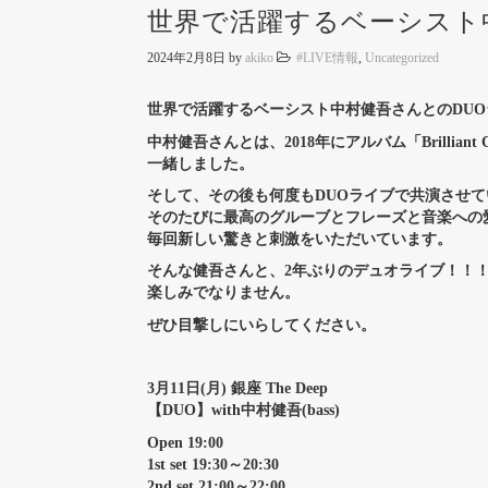
世界で活躍するベーシスト
2024年2月8日
by
akiko
#LIVE情報
,
Uncategorized
世界で活躍するベーシスト中村健吾さんとのDU
中村健吾さんとは、2018年にアルバム「Brill
一緒しました。
そして、その後も何度もDUOライブで共演させて
そのたびに最高のグルーブとフレーズと音楽への
毎回新しい驚きと刺激をいただいています。
そんな健吾さんと、2年ぶりのデュオライブ！！
楽しみでなりません。
ぜひ目撃しにいらしてください。
3月11日(月) 銀座 The Deep
【DUO】with中村健吾(bass)
Open 19:00
1st set 19:30～20:30
2nd set 21:00～22:00