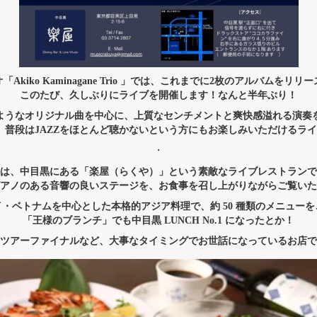
Akiko Kaminagane Trio 」では、これまでに2枚のアルバムをリ
このたび、久しぶりにライブを開催します！なんと半年ぶり！
ようなオリジナル曲を中心に、上質なセンチメントと爽快感溢れる演奏
も、普段はJAZZをほとんど聴かないという方にもお楽しみいただけるラ
・
は、中目黒にある「楽屋（らくや）」という素敵なライブレストランで
アノのある音響の良いステージを、お食事を召し上がりながらご覧いた
・ベトナムを中心とした本格的アジア料理で、約 50 種類のメニュー
「王様のブランチ」でも中目黒 LUNCH No.1 になったとか！
ツアーファイナルなど、大事なタイミングでお世話になっているお店で